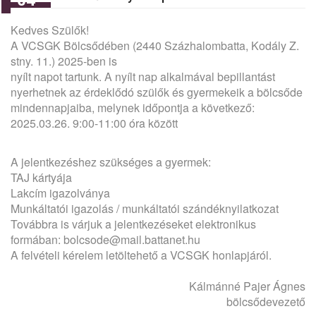
Kedves Szülők!
A VCSGK Bölcsődében (2440 Százhalombatta, Kodály Z.
stny. 11.) 2025-ben is
nyílt napot tartunk. A nyílt nap alkalmával bepillantást
nyerhetnek az érdeklődó szülők és gyermekeik a bölcsőde
mindennapjaiba, melynek időpontja a következő:
2025.03.26. 9:00-11:00 óra között
A jelentkezéshez szükséges a gyermek:
TAJ kártyája
Lakcím igazolványa
Munkáltatói igazolás / munkáltatói szándéknyilatkozat
Továbbra is várjuk a jelentkezéseket elektronikus
formában: bolcsode@mail.battanet.hu
A felvételi kérelem letöltehető a VCSGK honlapjáról.
Kálmánné Pajer Ágnes
bölcsődevezető