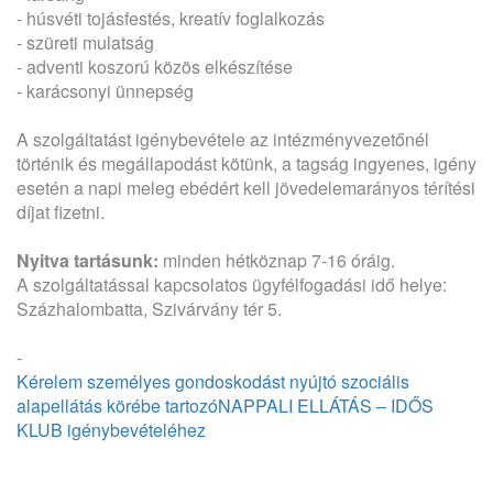
- húsvéti tojásfestés, kreatív foglalkozás
- szüreti mulatság
- adventi koszorú közös elkészítése
- karácsonyi ünnepség
A szolgáltatást igénybevétele az intézményvezetőnél
történik és megállapodást kötünk, a tagság ingyenes, igény
esetén a napi meleg ebédért kell jövedelemarányos térítési
díjat fizetni.
Nyitva tartásunk:
minden hétköznap 7-16 óráig.
A szolgáltatással kapcsolatos ügyfélfogadási idő helye:
Százhalombatta, Szivárvány tér 5.
-
Kérelem személyes gondoskodást nyújtó szociális
alapellátás körébe tartozóNAPPALI ELLÁTÁS – IDŐS
KLUB igénybevételéhez