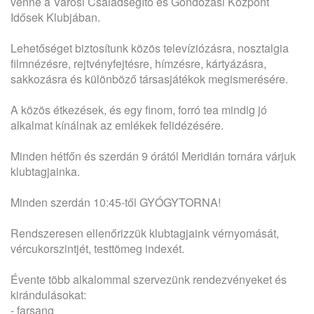
venne a Városi Családsegítő és Gondozási Központ
Idősek Klubjában.
Lehetőséget biztosítunk közös televíziózásra, nosztalgia
filmnézésre, rejtvényfejtésre, hímzésre, kártyázásra,
sakkozásra és különböző társasjátékok megismerésére.
A közös étkezések, és egy finom, forró tea mindig jó
alkalmat kínálnak az emlékek felidézésére.
Minden hétfőn és szerdán 9 órától Meridián tornára várjuk
klubtagjainka.
Minden szerdán 10:45-től GYÓGYTORNA!
Rendszeresen ellenőrizzük klubtagjaink vérnyomását,
vércukorszintjét, testtömeg indexét.
Évente több alkalommal szervezünk rendezvényeket és
kirándulásokat:
- farsang